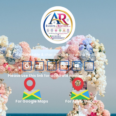
We make table & chair rentals easy and affordable.
Please use this link for accurate navigation
For Google Maps
For Apple Maps