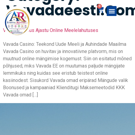
Vavadaeesti.co
0
Vavada EE Uus Ajastu Online Meelelahutuses
Vavada Casino: Teekond Uude Meeli ja Auhindade Maailma
Vavada Casino on huvitav ja innovatiivne platvorm, mis on
muutnud online mängimise kogemust. Siin on esitatud mõned
põhjused, miks Vavada EE on muutumas paljude mängijate
lemmikuks ning kuidas see eristub teistest online
kasiinodest. Sisukord Vavada omad eripärad Mängude valik
Boonused ja kampaaniad Klienditugi Maksemeetodid KKK
Vavada omad […]