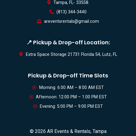
Tampa, FL- 33558.
(813) 344-3440
areventsrentals@gmail.com
📍 Pickup & Drop-off Location:
Extra Space Storage 21731 Florida 54, Lutz, FL
Pickup & Drop-off Time Slots
Morning: 6:00 AM – 8:00 AM EST
Afternoon: 12:00 PM – 1:00 PM EST
Evening: 5:00 PM – 9:00 PM EST
© 2026 AR Events & Rentals, Tampa