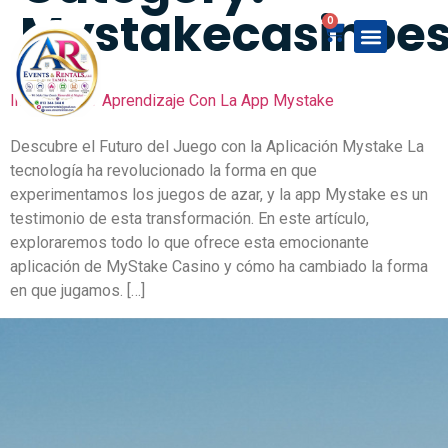
Mystakecasinoe
0
Innovación Y Aprendizaje Con La App Mystake
Descubre el Futuro del Juego con la Aplicación Mystake La
tecnología ha revolucionado la forma en que
experimentamos los juegos de azar, y la app Mystake es un
testimonio de esta transformación. En este artículo,
exploraremos todo lo que ofrece esta emocionante
aplicación de MyStake Casino y cómo ha cambiado la forma
en que jugamos. […]