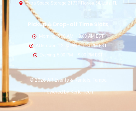
Extra Space Storage 21731 Florida 54, Lutz, FL
Pickup & Drop-off Time Slots
Morning: 6:00 AM – 8:00 AM EST
Afternoon: 12:00 PM – 1:00 PM EST
Evening: 5:00 PM – 9:00 PM EST
© 2026 AR Events & Rentals, Tampa
Powered by
Kerlo Tech